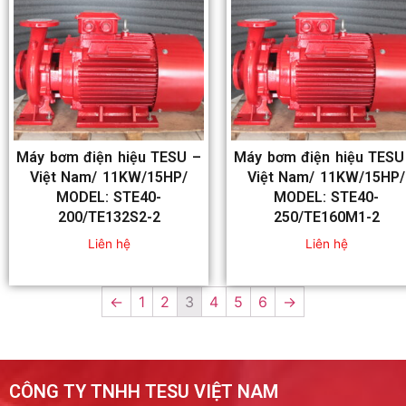
Máy bơm điện hiệu TESU –
Máy bơm điện hiệu TESU
Việt Nam/ 11KW/15HP/
Việt Nam/ 11KW/15HP/
MODEL: STE40-
MODEL: STE40-
200/TE132S2-2
250/TE160M1-2
Liên hệ
Liên hệ
←
1
2
3
4
5
6
→
CÔNG TY TNHH TESU VIỆT NAM