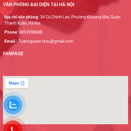
VĂN PHÒNG ĐẠI DIỆN TẠI HÀ NỘI
Địa chỉ văn phòng:
34 Cù Chính Lan, Phường Khương Mai, Quận
Thanh Xuân, Hà Nội
Phone:
0853998688
Email :
Tuannguyen.tesu@gmail.com
FANPAGE