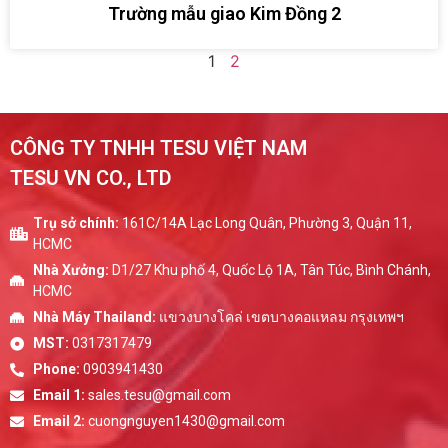
Trường mẫu giao Kim Đồng 2
1
2
CÔNG TY TNHH TESU VIỆT NAM
TESU VN CO., LTD
Trụ sở chính:
161C/14A Lạc Long Quân, Phường 3, Quận 11,
HCMC
Nhà Xưởng:
D1/27 Khu phố 4, Quốc Lộ 1A, Tân Túc, Bình Chánh,
HCMC
Nhà Máy Thailand:
แขวงบางโคล่ เขตบางคอแหลม กรุงเทพฯ
MST:
0317317479
Phone:
0903941430
Email 1:
sales.tesu@gmail.com
Email 2:
cuongnguyen1430@gmail.com