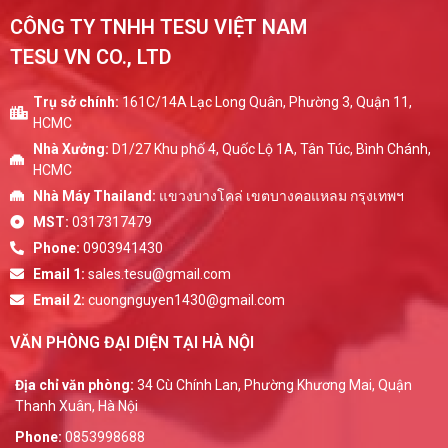
CÔNG TY TNHH TESU VIỆT NAM
TESU VN CO., LTD
Trụ sở chính:
161C/14A Lạc Long Quân, Phường 3, Quận 11,
HCMC
Nhà Xưởng:
D1/27 Khu phố 4, Quốc Lộ 1A, Tân Túc, Bình Chánh,
HCMC
Nhà Máy Thailand:
แขวงบางโคล่ เขตบางคอแหลม กรุงเทพฯ
MST:
0317317479
Phone:
0903941430
Email 1:
sales.tesu@gmail.com
Email 2:
cuongnguyen1430@gmail.com
VĂN PHÒNG ĐẠI DIỆN TẠI HÀ NỘI
Địa chỉ văn phòng:
34 Cù Chính Lan, Phường Khương Mai, Quận
Thanh Xuân, Hà Nội
Phone:
0853998688