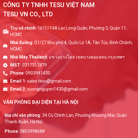
CÔNG TY TNHH TESU VIỆT NAM
TESU VN CO., LTD
Trụ sở chính:
161C/14A Lạc Long Quân, Phường 3, Quận 11,
HCMC
Nhà Xưởng:
D1/27 Khu phố 4, Quốc Lộ 1A, Tân Túc, Bình Chánh,
HCMC
Nhà Máy Thailand:
แขวงบางโคล่ เขตบางคอแหลม กรุงเทพฯ
MST:
0317317479
Phone:
0903941430
Email 1:
sales.tesu@gmail.com
Email 2:
cuongnguyen1430@gmail.com
VĂN PHÒNG ĐẠI DIỆN TẠI HÀ NỘI
Địa chỉ văn phòng:
34 Cù Chính Lan, Phường Khương Mai, Quận
Thanh Xuân, Hà Nội
Phone:
0853998688