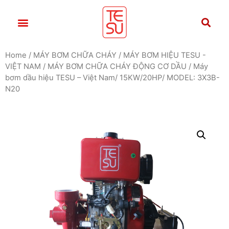
Home
/
MÁY BƠM CHỮA CHÁY
/
MÁY BƠM HIỆU TESU -
VIỆT NAM
/
MÁY BƠM CHỮA CHÁY ĐỘNG CƠ DẦU
/ Máy
bơm dầu hiệu TESU – Việt Nam/ 15KW/20HP/ MODEL: 3X3B-
N20