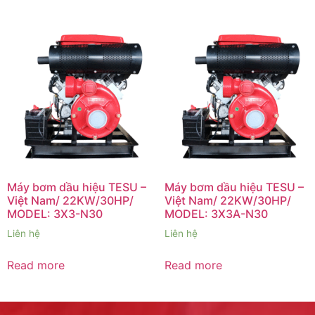
Máy bơm dầu hiệu TESU –
Máy bơm dầu hiệu TESU –
Việt Nam/ 22KW/30HP/
Việt Nam/ 22KW/30HP/
MODEL: 3X3-N30
MODEL: 3X3A-N30
Liên hệ
Liên hệ
Read more
Read more