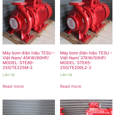
Máy bơm điện hiệu TESU –
Máy bơm điện hiệu TESU –
Việt Nam/ 45KW/60HP/
Việt Nam/ 37KW/50HP/
MODEL: STE80-
MODEL: STE65-
250/TE225M-2
250/TE200L2-2
Liên hệ
Liên hệ
Read more
Read more