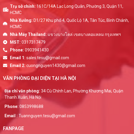
Trụ sở chính:
161C/14A Lạc Long Quân, Phường 3, Quận 11,
HCMC
Nhà Xưởng:
D1/27 Khu phố 4, Quốc Lộ 1A, Tân Túc, Bình Chánh,
HCMC
Nhà Máy Thailand:
แขวงบางโคล่ เขตบางคอแหลม กรุงเทพฯ
MST:
0317317479
Phone:
0903941430
Email 1:
sales.tesu@gmail.com
Email 2:
cuongnguyen1430@gmail.com
VĂN PHÒNG ĐẠI DIỆN TẠI HÀ NỘI
Địa chỉ văn phòng:
34 Cù Chính Lan, Phường Khương Mai, Quận
Thanh Xuân, Hà Nội
Phone:
0853998688
Email :
Tuannguyen.tesu@gmail.com
FANPAGE