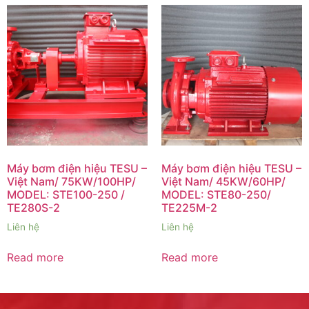
Máy bơm điện hiệu TESU –
Máy bơm điện hiệu TESU –
Việt Nam/ 75KW/100HP/
Việt Nam/ 45KW/60HP/
MODEL: STE100-250 /
MODEL: STE80-250/
TE280S-2
TE225M-2
Liên hệ
Liên hệ
Read more
Read more