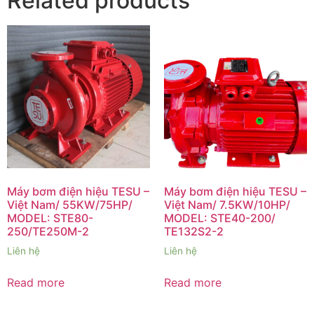
Related products
Máy bơm điện hiệu TESU –
Máy bơm điện hiệu TESU –
Việt Nam/ 55KW/75HP/
Việt Nam/ 7.5KW/10HP/
MODEL: STE80-
MODEL: STE40-200/
250/TE250M-2
TE132S2-2
Liên hệ
Liên hệ
Read more
Read more