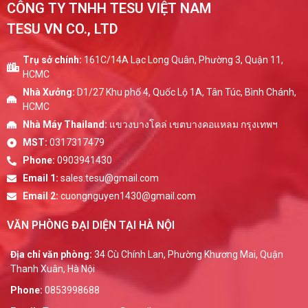
CÔNG TY TNHH TESU VIỆT NAM
TESU VN CO., LTD
Trụ sở chính:
161C/14A Lạc Long Quân, Phường 3, Quận 11,
HCMC
Nhà Xưởng:
D1/27 Khu phố 4, Quốc Lộ 1A, Tân Túc, Bình Chánh,
HCMC
Nhà Máy Thailand:
แขวงบางโคล่ เขตบางคอแหลม กรุงเทพฯ
MST:
0317317479
Phone:
0903941430
Email 1:
sales.tesu@gmail.com
Email 2:
cuongnguyen1430@gmail.com
VĂN PHÒNG ĐẠI DIỆN TẠI HÀ NỘI
Địa chỉ văn phòng:
34 Cù Chính Lan, Phường Khương Mai, Quận
Thanh Xuân, Hà Nội
Phone:
0853998688