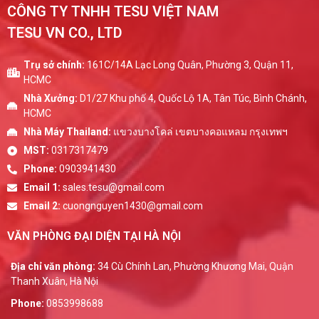
CÔNG TY TNHH TESU VIỆT NAM
TESU VN CO., LTD
Trụ sở chính:
161C/14A Lạc Long Quân, Phường 3, Quận 11,
HCMC
Nhà Xưởng:
D1/27 Khu phố 4, Quốc Lộ 1A, Tân Túc, Bình Chánh,
HCMC
Nhà Máy Thailand:
แขวงบางโคล่ เขตบางคอแหลม กรุงเทพฯ
MST:
0317317479
Phone:
0903941430
Email 1:
sales.tesu@gmail.com
Email 2:
cuongnguyen1430@gmail.com
VĂN PHÒNG ĐẠI DIỆN TẠI HÀ NỘI
Địa chỉ văn phòng:
34 Cù Chính Lan, Phường Khương Mai, Quận
Thanh Xuân, Hà Nội
Phone:
0853998688